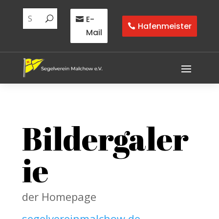
E-
Hafenmeister
Mail
Bildergaler
ie
der Homepage
segelvereinmalchow.de